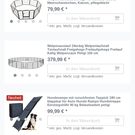
Meerschweinchen, Katzen, pflegeleicht
79,99 € *
In den Warenkorb
*
inkl. ges. MwSt.
zzgl.
Versandkosten
Welpenauslauf 24eckig Welpenlaufstall
Tierlaufstall Freigehege Freilaufgehege Freilauf
Käfig Welpenzaun Petigi 100 cm
379,99 € *
In den Warenkorb
*
inkl. ges. MwSt.
zzgl.
Versandkosten
Neuheit
Hunderampe mit rutschfesten Teppich 180 cm
klappbar für Auto Hunde Rampe Hundetreppe
Einstiegshilfe 90 kg Belastbarkeit petigi
99,99 € *
In den Warenkorb
*
inkl. ges. MwSt.
zzgl.
Versandkosten