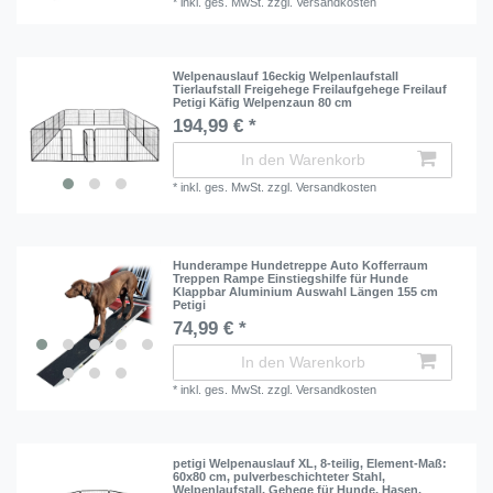
*
inkl. ges. MwSt.
zzgl.
Versandkosten
Welpenauslauf 16eckig Welpenlaufstall
Tierlaufstall Freigehege Freilaufgehege Freilauf
Petigi Käfig Welpenzaun 80 cm
194,99 € *
In den Warenkorb
*
inkl. ges. MwSt.
zzgl.
Versandkosten
Hunderampe Hundetreppe Auto Kofferraum
Treppen Rampe Einstiegshilfe für Hunde
Klappbar Aluminium Auswahl Längen 155 cm
Petigi
74,99 € *
In den Warenkorb
*
inkl. ges. MwSt.
zzgl.
Versandkosten
petigi Welpenauslauf XL, 8-teilig, Element-Maß:
60x80 cm, pulverbeschichteter Stahl,
Welpenlaufstall, Gehege für Hunde, Hasen,