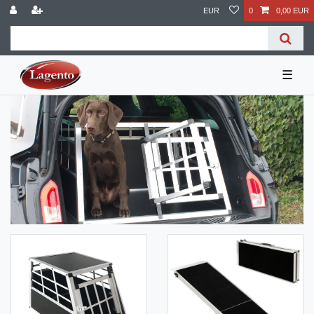
EUR
0
0,00 EUR
☰