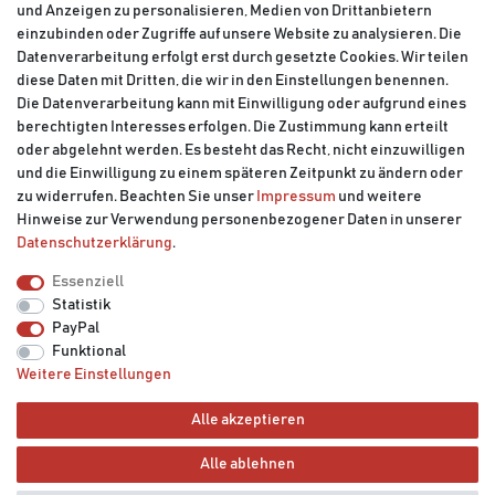
und Anzeigen zu personalisieren, Medien von Drittanbietern
einzubinden oder Zugriffe auf unsere Website zu analysieren. Die
Datenverarbeitung erfolgt erst durch gesetzte Cookies. Wir teilen
diese Daten mit Dritten, die wir in den Einstellungen benennen.
Die Datenverarbeitung kann mit Einwilligung oder aufgrund eines
berechtigten Interesses erfolgen. Die Zustimmung kann erteilt
oder abgelehnt werden. Es besteht das Recht, nicht einzuwilligen
und die Einwilligung zu einem späteren Zeitpunkt zu ändern oder
zu widerrufen. Beachten Sie unser
Impressum
und weitere
Hinweise zur Verwendung personenbezogener Daten in unserer
Daten­schutz­erklärung
.
Impressum
Daten­schutz­erklärung
AGB
Essenziell
Statistik
Barrierefreiheitserklärung
Widerrufs­recht
PayPal
Funktional
Weitere Einstellungen
Vertrag widerrufen
Kontakt
Alle akzeptieren
Alle ablehnen
© Copyright 2026 | Alle Rechte vorbehalten.