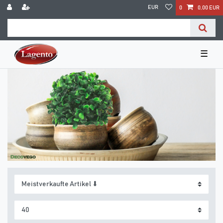
EUR
0
0,00 EUR
☰