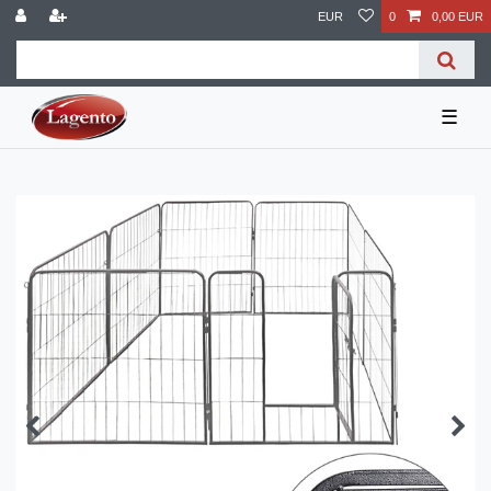
EUR
0
0,00 EUR
☰