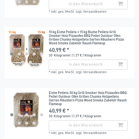
In den Warenkorb
*
inkl. ges. MwSt.
zzgl.
Versandkosten
15 kg Eiche Pellets + 15 kg Buche Pellets Grill
Smoker Holz Pizzaofen BBQ Pellet Outdoor Ofen
Grillen Chunks Holzpellets Garten Räuchern Pizza
Wood Smoke Zubehör Rauch Flameup
40,99 € *
30
Kilogramm
| 1,37 € / Kilogramm
In den Warenkorb
*
inkl. ges. MwSt.
zzgl.
Versandkosten
Eiche Pellets 30 kg Grill Smoker Holz Pizzaofen BBQ
Pellet Outdoor Ofen Grillen Chunks Holzpellets
Garten Räuchern Pizza Wood Smoke Zubehör Rauch
Flameup
40,99 € *
30
Kilogramm
| 1,37 € / Kilogramm
In den Warenkorb
*
inkl. ges. MwSt.
zzgl.
Versandkosten