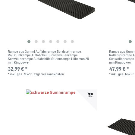
Rampe aus Gummi Auffahrrampe Bordsteinrampe
Rampe aus Gummi
Rollstuhlrampe Auffahrkeil Türschwellenrampe
Rollstuhlrampe A
Schwellenrampe Auffahrhilfe Stufenrampe Höhe von 25
Schwellenrampe A
mm Kingpower
mm Kingpower
32,99 € *
47,99 € *
*
inkl. ges. MwSt.
zzgl.
Versandkosten
*
inkl. ges. MwSt.