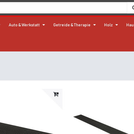
Auto & Werkstatt
Getreide & Therapie
Holz
Hau