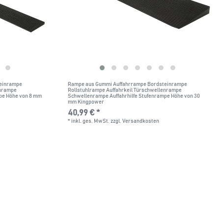
einrampe
Rampe aus Gummi Auffahrrampe Bordsteinrampe
enrampe
Rollstuhlrampe Auffahrkeil Türschwellenrampe
pe Höhe von 8 mm
Schwellenrampe Auffahrhilfe Stufenrampe Höhe von 30
mm Kingpower
40,99 € *
*
inkl. ges. MwSt.
zzgl.
Versandkosten