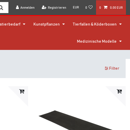
EUR
Anmelden
Registrieren
0
0
0,00 EUR
stierbedarf
Kunstpflanzen
Tierfallen & Köderboxen
Medizinische Modelle
Filter