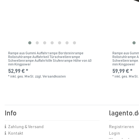
Rampe aus Gummi Auffahrrampe Bordsteinrampe
Rampe aus Gummi
Rollstuhlrampe Auffahrkeil Türschwellenrampe
Rollstuhlrampe A
Schwellenrampe Auffahrhilfe Stufenrampe Höhe von 40
Schwellenrampe A
mm Kingpower
mm Kingpower
52,99 € *
59,99 € *
*
inkl. ges. MwSt.
zzgl.
Versandkosten
*
inkl. ges. MwSt.
Info
lagento.d
Zahlung & Versand
Registrieren
Kontakt
Login