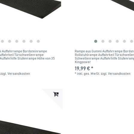
 Auffahrrampe Bordsteinrampe
Rampe aus Gummi Auffahrrampe Bordst
uffahrkeil Türschwellenrampe
Rollstuhlrampe Auffahrkeil Türschwell
uffahrhilfe Stufenrampe Höhe von 35
Schwellenrampe Auffahrhilfe Stufenram
Kingpower
19,99 € *
zzgl.
Versandkosten
*
inkl. ges. MwSt.
zzgl.
Versandkosten