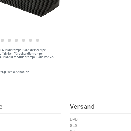
 Auffahrrampe Bordsteinrampe
uffahrkeil Türschwellenrampe
uffahrhilfe Stufenrampe Höhe von 45
zzgl.
Versandkosten
e
Versand
DPD
GLS