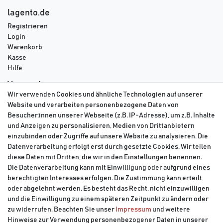
lagento.de
Registrieren
Login
Warenkorb
Kasse
Hilfe
Versand
Wir verwenden Cookies und ähnliche Technologien auf unserer
DPD
Website und verarbeiten personenbezogene Daten von
GLS
Besucher:innen unserer Webseite (z.B. IP-Adresse), um z.B. Inhalte
DHL
und Anzeigen zu personalisieren, Medien von Drittanbietern
einzubinden oder Zugriffe auf unsere Website zu analysieren. Die
Datenverarbeitung erfolgt erst durch gesetzte Cookies. Wir teilen
diese Daten mit Dritten, die wir in den Einstellungen benennen.
Die Datenverarbeitung kann mit Einwilligung oder aufgrund eines
berechtigten Interesses erfolgen. Die Zustimmung kann erteilt
oder abgelehnt werden. Es besteht das Recht, nicht einzuwilligen
und die Einwilligung zu einem späteren Zeitpunkt zu ändern oder
zu widerrufen. Beachten Sie unser
Impressum
und weitere
Hinweise zur Verwendung personenbezogener Daten in unserer