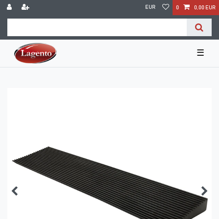
EUR
0
0,00 EUR
☰