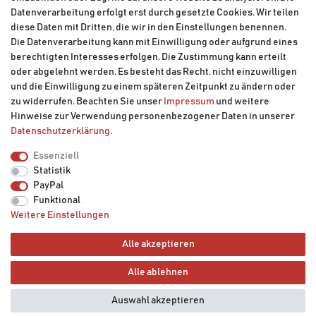
Datenverarbeitung erfolgt erst durch gesetzte Cookies. Wir teilen
diese Daten mit Dritten, die wir in den Einstellungen benennen.
Die Datenverarbeitung kann mit Einwilligung oder aufgrund eines
berechtigten Interesses erfolgen. Die Zustimmung kann erteilt
oder abgelehnt werden. Es besteht das Recht, nicht einzuwilligen
und die Einwilligung zu einem späteren Zeitpunkt zu ändern oder
zu widerrufen. Beachten Sie unser
Impressum
und weitere
Hinweise zur Verwendung personenbezogener Daten in unserer
Daten­schutz­erklärung
.
Impressum
Daten­schutz­erklärung
AGB
Essenziell
Statistik
Barrierefreiheitserklärung
Widerrufs­recht
PayPal
Funktional
Weitere Einstellungen
Vertrag widerrufen
Kontakt
Alle akzeptieren
Alle ablehnen
© Copyright 2026 | Alle Rechte vorbehalten.
Auswahl akzeptieren