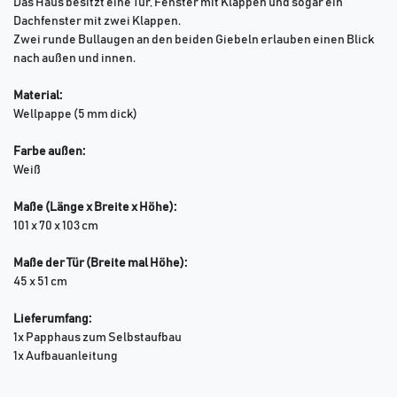
Das Haus besitzt eine Tür, Fenster mit Klappen und sogar ein
Dachfenster mit zwei Klappen.
Zwei runde Bullaugen an den beiden Giebeln erlauben einen Blick
nach außen und innen.
Material:
Wellpappe (5 mm dick)
Farbe außen:
Weiß
Maße (Länge x Breite x Höhe):
101 x 70 x 103 cm
Maße der Tür (Breite mal Höhe):
45 x 51 cm
Lieferumfang:
1x Papphaus zum Selbstaufbau
1x Aufbauanleitung