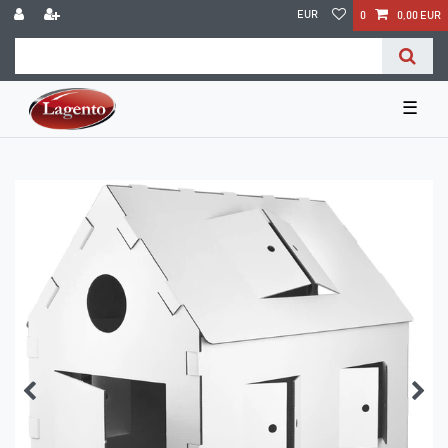
EUR
0
0,00 EUR
☰